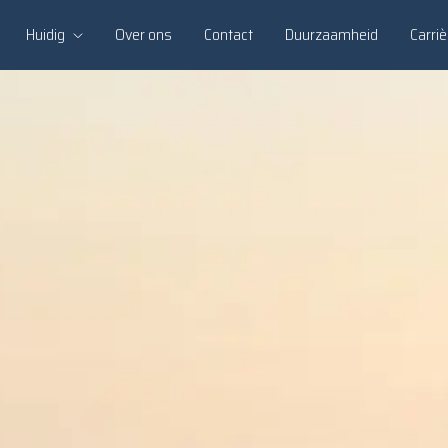
Huidig
Over ons
Contact
Duurzaamheid
Carriè