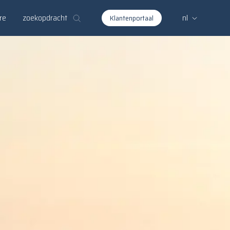
zoekopdracht
re
nl
Klantenportaal